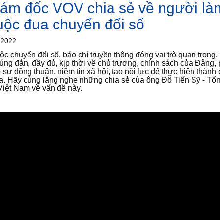
iám đốc VOV chia sẻ về người là
uộc đua chuyển đổi số
/2022
ộc chuyển đổi số, báo chí truyền thông đóng vai trò quan trọng
úng đắn, đầy đủ, kịp thời về chủ trương, chính sách của Đảng, 
 sự đồng thuận, niềm tin xã hội, tạo nội lực để thực hiện thàn
ia. Hãy cùng lắng nghe những chia sẻ của ông Đỗ Tiến Sỹ - Tổ
 Việt Nam về vấn đề này.