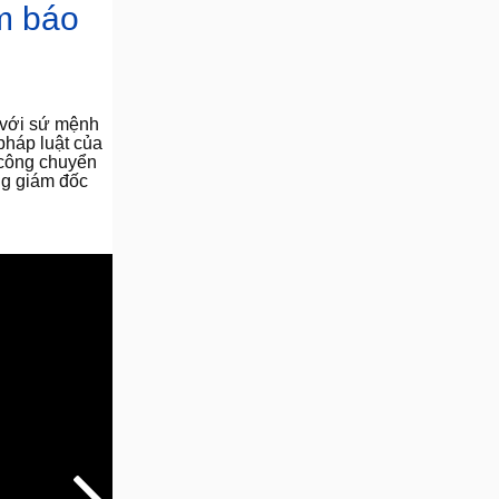
m báo
, với sứ mệnh
pháp luật của
h công chuyển
ng giám đốc